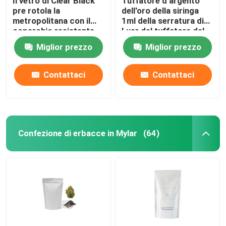
Il vetro di Clear Black
Tuffatore d'argento
pre rotola la
dell'oro della siringa
metropolitana con il
1ml della serratura di
Macina tabacco alle erbe
coperchio resistente
Luer del tuffatore del
22x116mm della vite
metallo della delle
Miglior prezzo
Miglior prezzo
del bambino
siringhe di vetro
Cono pre-roll
dell'olio
Contattaci
Contattaci
Confezione di erbacce in Mylar
(64)