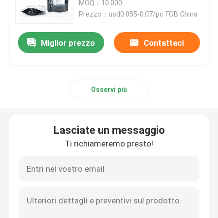
imballaggio Kush
MOQ：10.000
Prezzo：usd0.055-0.07/pc FOB China
Confezione di erbacce in Mylar
Miglior prezzo
Contattaci
Barattolo di vetro dell'erbaccia
Barattolo di plastica per erbacce
Osservi più
Bambino Tin Box resistente
Lasciate un messaggio
Ti richiameremo presto!
Siringa in vetro Luer Lock
Incarti pre il contenitore di rotolo
Altre scatole di carta