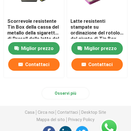
Scorrevole resistente
Latte resistenti
Tin Box della cassa del
stampate su
metallo della sigaretta
ordinazione del rotolo
di Preroll delle latte del
del giunto di Tin Box
bambino riutilizzabile
For Edible del bambino
Miglior prezzo
Miglior prezzo
pre
Contattaci
Contattaci
Osservi più
Casa
Circa noi
Contattaci
Desktop Site
Mappa del sito
Privacy Policy