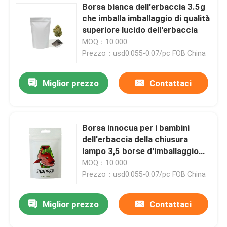
Borsa bianca dell'erbaccia 3.5g
che imballa imballaggio di qualità
superiore lucido dell'erbaccia
MOQ：10.000
Prezzo：usd0.055-0.07/pc FOB China
Miglior prezzo
Contattaci
Borsa innocua per i bambini
dell'erbaccia della chiusura
lampo 3,5 borse d'imballaggio
dell'erbaccia esotica da 1/8 di
MOQ：10.000
oncia 3.5g
Prezzo：usd0.055-0.07/pc FOB China
Miglior prezzo
Contattaci