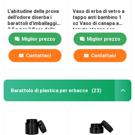
L'abitudine della prova
Vaso di erba di vetro a
dell'odore diserba i
tappo anti bambino 1
barattoli d'imballaggio
oz Vaso di canapa a
3.5g per il fiore della
tenuta stagna con
coperchio a prova di
Miglior prezzo
Miglior prezzo
bambini
Contattaci
Contattaci
Barattolo di plastica per erbacce
(23)