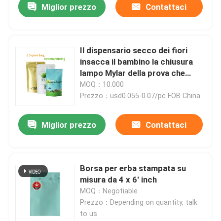
Miglior prezzo
Contattaci
Il dispensario secco dei fiori
insacca il bambino la chiusura
lampo Mylar della prova che
diserba le borse all'ingrosso
MOQ：10.000
Prezzo：usd0.055-0.07/pc FOB China
Miglior prezzo
Contattaci
Casa
Borsa per erba stampata su
misura da 4 x 6' inch
Prodotti
MOQ：Negotiable
Prezzo：Depending on quantity, talk
to us
Video