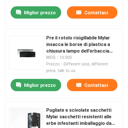
Miglior prezzo
Contattaci
Chi siamo
Giro della fabbrica
Pre il rotolo risigillabile Mylar
insacca le borse di plastica a
chiusura lampo dell'erbaccia
Controllo di qualità
della prova dell'odore
MOQ：10.000
Prezzo：Different size, different
Contattaci
price, talk to us.
Miglior prezzo
Contattaci
Notizie
Casi
Pugliate e scivolate sacchetti
Mylar sacchetti resistenti alle
erbe infestanti imballaggio da
Pacchetto erbaccia personalizzato