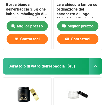
Borsa bianca
Le a chiusura lampo su
dell'erbaccia 3.5g che
ordinazione del
imballa imballaggio di
sacchetto di Logo
qualità superiore lucido
Mylar Weed Packaging
dell'erbaccia
14G fioriscono
Miglior prezzo
Miglior prezzo
l'imballaggio
Contattaci
Contattaci
Barattolo di vetro dell'erbaccia
(43)