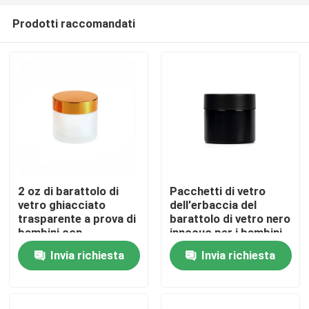
Prodotti raccomandati
2 oz di barattolo di
Pacchetti di vetro
vetro ghiacciato
dell'erbaccia del
Casa
trasparente a prova di
barattolo di vetro nero
bambini con
innocuo per i bambini
coperchio dorato
2oz
Invia richiesta
Invia richiesta
Prodotti
Video