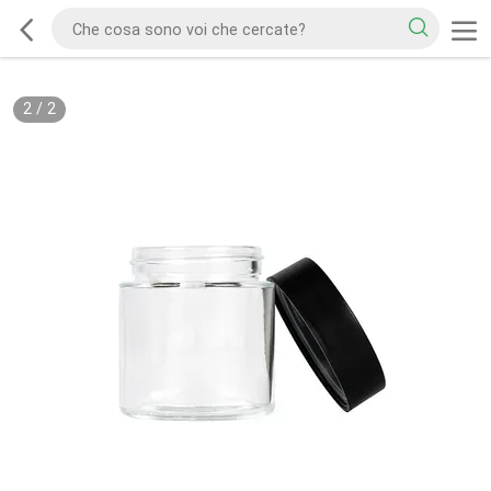
2
/
2