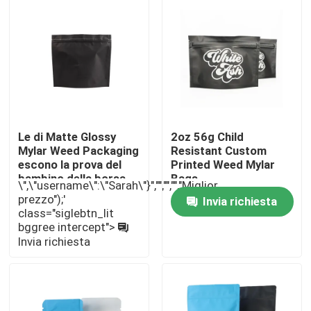
Le di Matte Glossy
2oz 56g Child
Mylar Weed Packaging
Resistant Custom
escono la prova del
Printed Weed Mylar
bambino della borsa
Bags
\",\"username\":\"Sarah\"}","","","","Miglior
prezzo");'
Invia richiesta
class="siglebtn_lit
Casa
bggree intercept">
Invia richiesta
Prodotti
Video