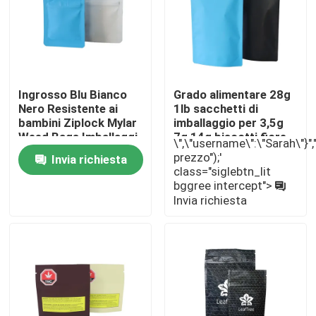
Chi siamo
Giro della fabbrica
Ingrosso Blu Bianco
Grado alimentare 28g
Nero Resistente ai
1lb sacchetti di
bambini Ziplock Mylar
imballaggio per 3,5g
Controllo di qualità
Weed Bags Imballaggi
7g 14g biscotti fiore
\",\"username\":\"Sarah\"}","",
a prova di bambini
prezzo");'
Invia richiesta
class="siglebtn_lit
Contattaci
bggree intercept">
Invia richiesta
Notizie
Casi
Pacchetto erbaccia personalizzato