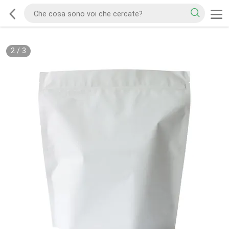
2
/
3