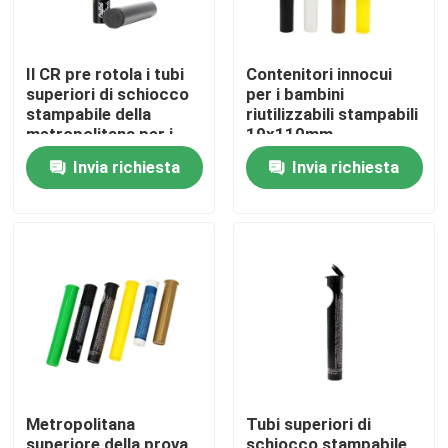
Il CR pre rotola i tubi
Contenitori innocui
superiori di schiocco
per i bambini
stampabile della
riutilizzabili stampabili
metropolitana per i
19x110mm
clienti di B2B
Invia richiesta
Invia richiesta
Casa
Prodotti
Metropolitana
Tubi superiori di
Video
superiore della prova
schiocco stampabile