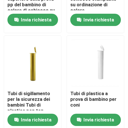
pp del bambino di
su ordinazione di
colore di schiocco su
colore
ordinazione nero
Chi siamo
Invia richiesta
Invia richiesta
verde stampabile del
CR
Giro della fabbrica
Controllo di qualità
Contattaci
Notizie
Tubi di sigillamento
Tubi di plastica a
per la sicurezza dei
prova di bambino per
bambini Tubi di
coni
Casi
plastica pop top
98mm 110mm 116mm
Invia richiesta
Invia richiesta
Pacchetto erbaccia personalizzato