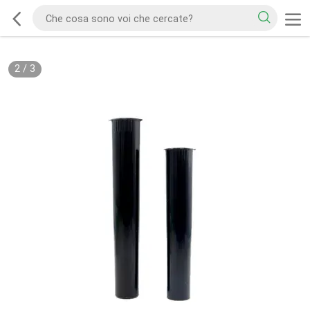
2
/
3